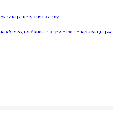
ких карт вступают в силу
е яблоко, не банан и в три раза полезнее цитру