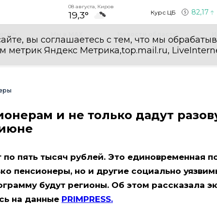
08 августа, Киров
82,17
Курс ЦБ
19,3°
egram
Мы в MAX
Новости области
И
айте, вы соглашаетесь с тем, что мы обрабаты
етрик Яндекс Метрика,top.mail.ru, LiveInterne
еры
ионерам и не только дадут разо
-июне
по пять тысяч рублей. Это единовременная п
ько пенсионеры, но и другие социально уязви
грамму будут регионы. Об этом рассказала э
сь на данные
PRIMPRESS.