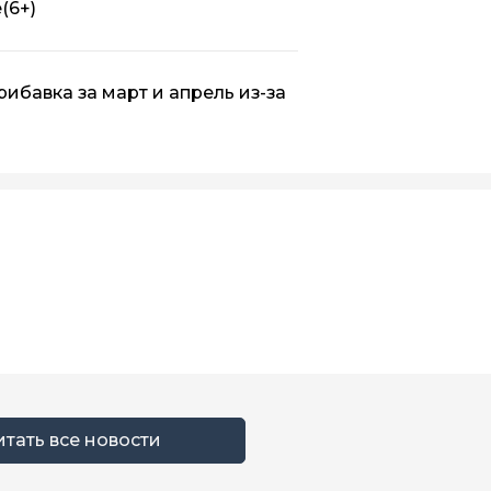
е
(6+)
ибавка за март и апрель из-за
итать все новости