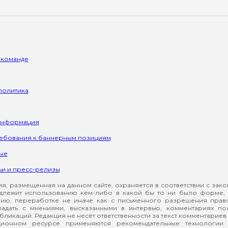
 команде
политика
информация
ребования к баннерным позициям
ые
ьи и пресс-релизы
, размещенная на данном сайте, охраняется в соответствии с зак
длежит использованию кем-либо в какой бы то ни было форме, 
ию, переработке не иначе как с письменного разрешения прав
падать с мнениями, высказанными в интервью, комментариях п
ликаций. Редакция не несёт ответственности за текст комментариев 
ионном ресурсе применяются рекомендательные технологии 