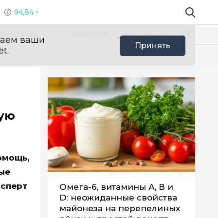
94,84
Поиск по 
Мы в социальных сетях
Вконтакте
Телеграм
Одноклассники
Max
нтересное
Эксклюзив
ваем ваши
Принять
t.
вую
омощь,
мые
ксперт
Омега-6, витамины А, В и
D: неожиданные свойства
майонеза на перепелиных