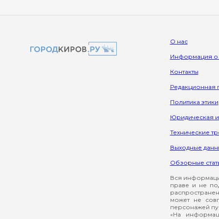
О нас
Информация о
Контакты
Редакционная 
Политика этики
Юридическая 
Технические т
Выходные данн
Обзорные стат
Вся информация
праве и не по
распространен
может не сов
персонажей пуб
«На информац