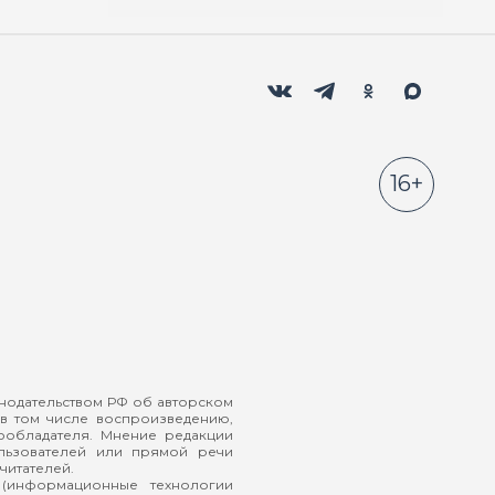
Мы в социальных сетях
Вконтакте
Телеграм
Одноклассники
Max
16+
онодательством РФ об авторском
в том числе воспроизведению,
ообладателя. Мнение редакции
ользователей или прямой речи
читателей.
(информационные технологии