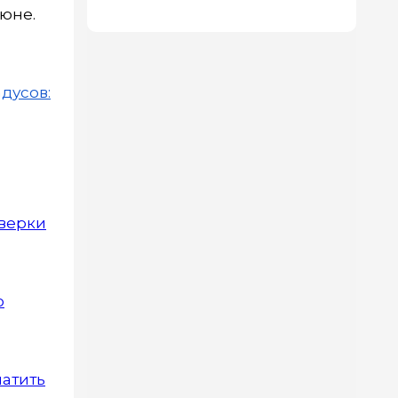
июне.
пола
дусов:
оверки
о
латить