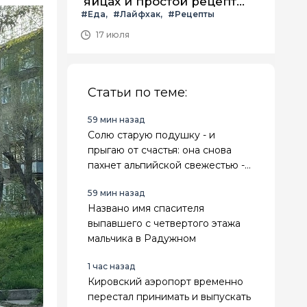
яйцах и простой рецепт
#Еда
#Лайфхак
#Рецепты
летнего салата с ним
17 июля
Статьи по теме:
59 мин назад
Солю старую подушку - и
прыгаю от счастья: она снова
пахнет альпийской свежестью -
избавляюсь от вони и желтизны
59 мин назад
без стирки
Названо имя спасителя
выпавшего с четвертого этажа
мальчика в Радужном
1 час назад
Кировский аэропорт временно
перестал принимать и выпускать