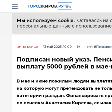
Новостной портал "Город Киров"
Навигация сайта
Выборы - 2026
Все новости
Мы в Tel
Мы используем cookie.
Оставаясь на с
персональные данные с использованием м
Главная
Лента новостей
Подписан новый указ. Пенсионерам и не только дадут разовую выплату 5000 рублей в мае-июне
ИНТЕРЕСНОЕ
13 май 2025, 10:00
6+
Теги:
#Пенсион
Подписан новый указ. Пенс
выплату 5000 рублей в мае
В мае и июне пожилым людям выплатят 
на которую могут претендовать не тол
категории граждан. Финансировать про
по пенсиям Анастасия Киреева, ссылая