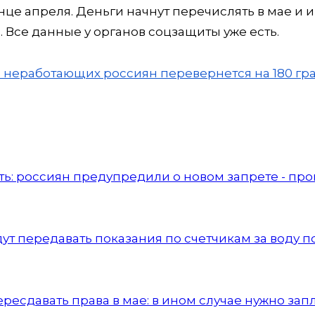
це апреля. Деньги начнут перечислять в мае и 
. Все данные у органов соцзащиты уже есть.
нь неработающих россиян перевернется на 180 гра
ать: россиян предупредили о новом запрете - пр
дут передавать показания по счетчикам за воду п
ересдавать права в мае: в ином случае нужно зап