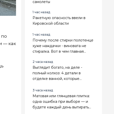
самолеты
1 час назад
Ракетную опасность ввели в
Кировской области
1 час назад
 по
Почему после стирки полотенце
и — как
хуже наждачки - виновата не
стиралка. Вот в чем главная
причина
2 часа назад
щь
Выглядит богато, на деле -
полный колхоз: 4 детали в
отделке ванной, которые
мгновенно выдают дешевый
ремонт
3 часа назад
Матовая или глянцевая плитка:
одна ошибка при выборе — и
будете каждый день вытирать
разводы или бояться мокрого