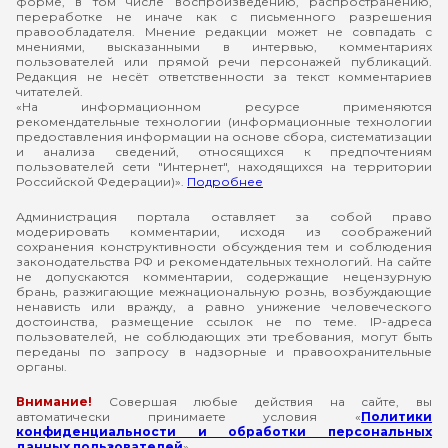
форме, в том числе воспроизведению, распространению,
переработке не иначе как с письменного разрешения
правообладателя. Мнение редакции может не совпадать с
мнениями, высказанными в интервью, комментариях
пользователей или прямой речи персонажей публикаций.
Редакция не несёт ответственности за текст комментариев
читателей.
«На информационном ресурсе применяются
рекомендательные технологии (информационные технологии
предоставления информации на основе сбора, систематизации
и анализа сведений, относящихся к предпочтениям
пользователей сети "Интернет", находящихся на территории
Российской Федерации)».
Подробнее
Администрация портала оставляет за собой право
модерировать комментарии, исходя из соображений
сохранения конструктивности обсуждения тем и соблюдения
законодательства РФ и рекомендательных технологий. На сайте
не допускаются комментарии, содержащие нецензурную
брань, разжигающие межнациональную рознь, возбуждающие
ненависть или вражду, а равно унижение человеческого
достоинства, размещение ссылок не по теме. IP-адреса
пользователей, не соблюдающих эти требования, могут быть
переданы по запросу в надзорные и правоохранительные
органы.
Внимание!
Совершая любые действия на сайте, вы
автоматически принимаете условия «
Политики
конфиденциальности и обработки персональных
данных пользователей
»