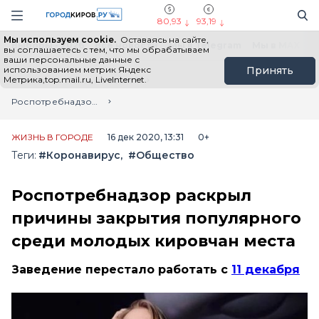
Новостной портал "Город Киров"
Поиск
Навигация сайта
80,93
93,19
Мы используем cookie.
Оставаясь на сайте,
Выборы - 2026
Все новости
Мы в Telegram
Мы в MAX
Н
вы соглашаетесь с тем, что мы обрабатываем
ваши персональные данные с
использованием метрик Яндекс
Принять
Метрика,top.mail.ru, LiveInternet.
Главная
Лента новостей
Роспотребнадзор раскрыл причины закрытия популярного среди молодых кировчан места
ЖИЗНЬ В ГОРОДЕ
16 дек 2020, 13:31
0+
Теги:
#Коронавирус
#Общество
Роспотребнадзор раскрыл
причины закрытия популярного
среди молодых кировчан места
Заведение перестало работать с
11 декабря