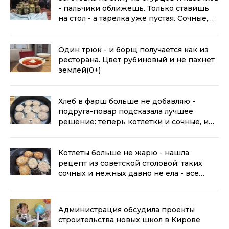
- пальчики оближешь. Только ставишь
на стол - а тарелка уже пустая. Сочные,
хрустящие, пикантные
(0+)
Один трюк - и борщ получается как из
ресторана. Цвет рубиновый и не пахнет
землей
(0+)
Хлеб в фарш больше не добавляю -
подруга-повар подсказала лучшее
решение: теперь котлетки и сочные, и
воздушные
(0+)
Котлеты больше не жарю - нашла
рецепт из советской столовой: таких
сочных и нежных давно не ела - все
уплетают за обе щеки
(0+)
Администрация обсудила проекты
строительства новых школ в Кирове