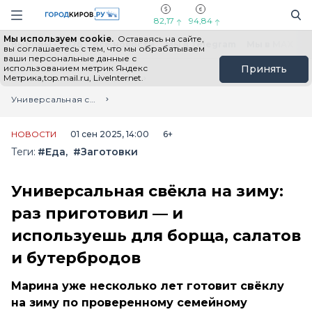
Новостной портал "Город Киров"
Поиск
Навигация сайта
82,17
94,84
Мы используем cookie.
Оставаясь на сайте,
Выборы - 2026
Все новости
Мы в Telegram
Мы в MAX
Н
вы соглашаетесь с тем, что мы обрабатываем
ваши персональные данные с
использованием метрик Яндекс
Принять
Метрика,top.mail.ru, LiveInternet.
Главная
Лента новостей
Универсальная свёкла на зиму: раз приготовил — и используешь для борща, салатов и бутербродов
НОВОСТИ
01 сен 2025, 14:00
6+
Теги:
#Еда
#Заготовки
Универсальная свёкла на зиму:
раз приготовил — и
используешь для борща, салатов
и бутербродов
Марина уже несколько лет готовит свёклу
на зиму по проверенному семейному