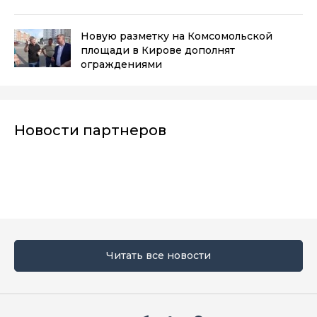
Новую разметку на Комсомольской
площади в Кирове дополнят
ограждениями
Новости партнеров
Читать все новости
Мы в социальных сетях
Вконтакте
Телеграм
Одноклассники
Max