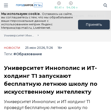
Новостной портал "Город Киров"
Поиск
Навигация сайта
81,41
94,06
Мы используем cookie.
Оставаясь на сайте,
Выборы - 2026
Все новости
Мы в Telegram
Мы в MAX
Н
вы соглашаетесь с тем, что мы обрабатываем
ваши персональные данные с
использованием метрик Яндекс
Принять
Метрика,top.mail.ru, LiveInternet.
Главная
Лента новостей
Университет Иннополис и ИТ-холдинг Т1 запускают бесплатную летнюю школу по искусственному интеллекту
НОВОСТИ
25 июн 2026, 11:26
16+
Теги:
#Образование
Университет Иннополис и ИТ-
холдинг Т1 запускают
бесплатную летнюю школу по
искусственному интеллекту
Университет Иннополис и ИТ-холдинг Т1
проведут бесплатную летнюю школу по