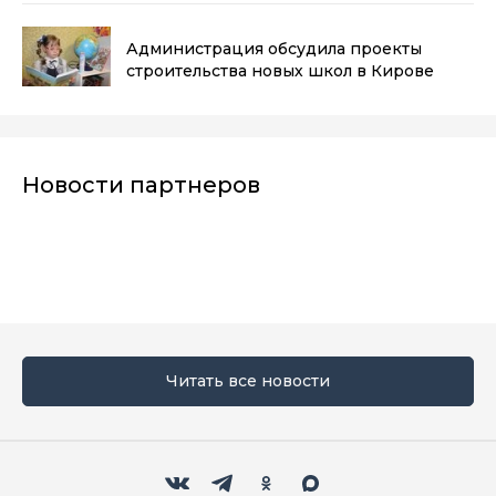
Администрация обсудила проекты
строительства новых школ в Кирове
Новости партнеров
Читать все новости
Мы в социальных сетях
Вконтакте
Телеграм
Одноклассники
Max