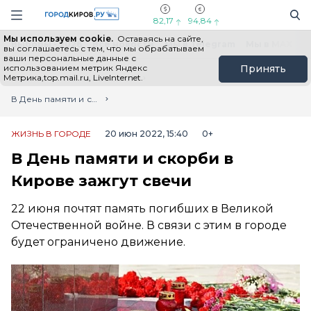
Новостной портал "Город Киров"
Поиск
Навигация сайта
82,17
94,84
Мы используем cookie.
Оставаясь на сайте,
Выборы - 2026
Все новости
Мы в Telegram
Мы в MAX
Н
вы соглашаетесь с тем, что мы обрабатываем
ваши персональные данные с
использованием метрик Яндекс
Принять
Метрика,top.mail.ru, LiveInternet.
Главная
Лента новостей
В День памяти и скорби в Кирове зажгут свечи
ЖИЗНЬ В ГОРОДЕ
20 июн 2022, 15:40
0+
В День памяти и скорби в
Кирове зажгут свечи
22 июня почтят память погибших в Великой
Отечественной войне. В связи с этим в городе
будет ограничено движение.