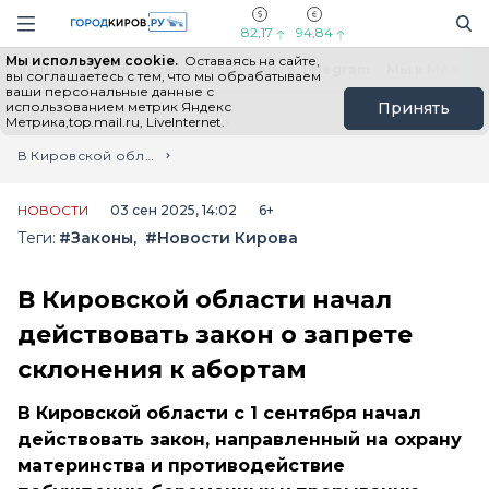
Новостной портал "Город Киров"
Поиск
Навигация сайта
82,17
94,84
Мы используем cookie.
Оставаясь на сайте,
Выборы - 2026
Все новости
Мы в Telegram
Мы в MAX
Н
вы соглашаетесь с тем, что мы обрабатываем
ваши персональные данные с
использованием метрик Яндекс
Принять
Метрика,top.mail.ru, LiveInternet.
Главная
Лента новостей
В Кировской области начал действовать закон о запрете склонения к абортам
НОВОСТИ
03 сен 2025, 14:02
6+
Теги:
#Законы
#Новости Кирова
В Кировской области начал
действовать закон о запрете
склонения к абортам
В Кировской области с 1 сентября начал
действовать закон, направленный на охрану
материнства и противодействие