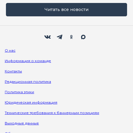
Читать все новости
Мы в социальных сетях
Вконтакте
Телеграм
Одноклассники
Max
О нас
Информация о команде
Контакты
Редакционная политика
Политика этики
Юридическая информация
Технические требования к баннерным позициям
Выходные данные