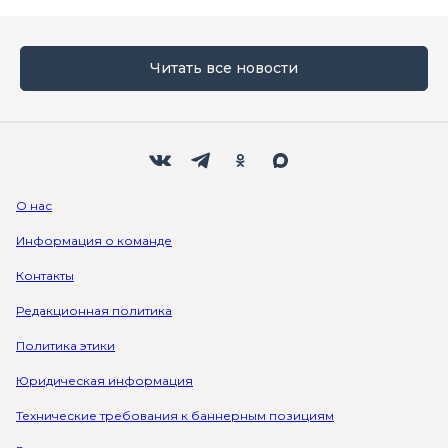
Читать все новости
Мы в социальных сетях
Вконтакте
Телеграм
Одноклассники
Max
О нас
Информация о команде
Контакты
Редакционная политика
Политика этики
Юридическая информация
Технические требования к баннерным позициям