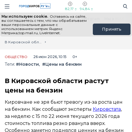
Новостной портал "Город Киров"
Поиск
Навигация сайта
82,17
94,84
Мы используем cookie.
Оставаясь на сайте,
Выборы - 2026
Все новости
Мы в Telegram
Мы в MAX
Н
вы соглашаетесь с тем, что мы обрабатываем
ваши персональные данные с
использованием метрик Яндекс
Принять
Метрика,top.mail.ru, LiveInternet.
Главная
Лента новостей
В Кировской области растут цены на бензин
ОБЩЕСТВО
26 июн 2026, 10:15
0+
Теги:
#Новости
#Цены на бензин
В Кировской области растут
цены на бензин
Кировчане не зря бьют тревогу из-за роста цен
на бензин. Как сообщают эксперты
Кировстата
,
за неделю с 15 по 22 июня текущего 2026 года
стоимость топлива резко рванула вверх.
Особенно заметно поднялся ценник на бензин