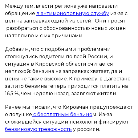
Между тем, власти региона уже направили
обращение
в антимонопольную службу
из-за с
цен на заправках одной из сетей. Они просят
разобраться с обоснованностью новых их цен
на топливо и с их причинами.
Добавим, что с подобными проблемами
столкнулись водители по всей России, и
ситуация в Кировской области считается
неплохой: бензина на заправках хватает, да и
цены не такие высокие. К примеру, в Дагестане
за литр бензина теперь приходится платить на
16,5 %, чем неделю назад, заявляют жители.
Ранее мы писали, что Кировчан предупреждают
о ловушке
с бесплатным бензино
м. Из-за
сложившейся ситуации психологи фиксируют
бензиновую тревожность
у россиян.