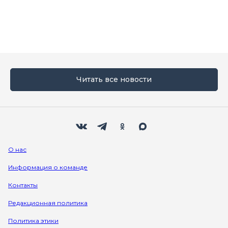
Читать все новости
Мы в социальных сетях
Вконтакте
Телеграм
Одноклассники
Max
О нас
Информация о команде
Контакты
Редакционная политика
Политика этики