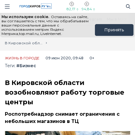
Новостной портал "Город Киров"
Поиск
Навигация сайта
82,17
94,84
Мы используем cookie.
Оставаясь на сайте,
Выборы - 2026
Все новости
Мы в Telegram
Мы в MAX
Н
вы соглашаетесь с тем, что мы обрабатываем
ваши персональные данные с
использованием метрик Яндекс
Принять
Метрика,top.mail.ru, LiveInternet.
Главная
Лента новостей
В Кировской области возобновляют работу торговые центры
ЖИЗНЬ В ГОРОДЕ
09 июн 2020, 09:48
0+
Теги:
#Бизнес
В Кировской области
возобновляют работу торговые
центры
Роспотребнадзор снимает ограничения с
небольших магазинов в ТЦ