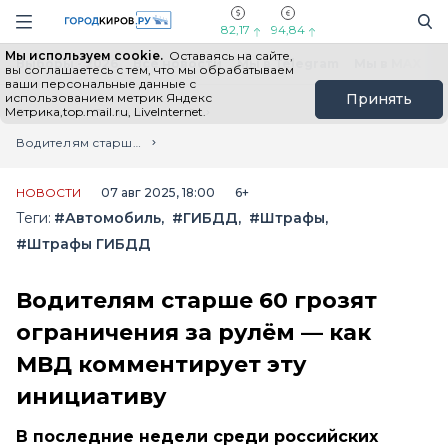
Новостной портал "Город Киров"
Поиск
Навигация сайта
82,17
94,84
Мы используем cookie.
Оставаясь на сайте,
Выборы - 2026
Все новости
Мы в Telegram
Мы в MAX
Н
вы соглашаетесь с тем, что мы обрабатываем
ваши персональные данные с
использованием метрик Яндекс
Принять
Метрика,top.mail.ru, LiveInternet.
Главная
Лента новостей
Водителям старше 60 грозят ограничения за рулём — как МВД комментирует эту инициативу
НОВОСТИ
07 авг 2025, 18:00
6+
Теги:
#Автомобиль
#ГИБДД
#Штрафы
#Штрафы ГИБДД
Водителям старше 60 грозят
ограничения за рулём — как
МВД комментирует эту
инициативу
В последние недели среди российских