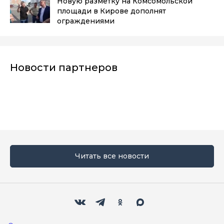
Новую разметку на Комсомольской
площади в Кирове дополнят
ограждениями
Новости партнеров
Читать все новости
Мы в социальных сетях
Вконтакте
Телеграм
Одноклассники
Max