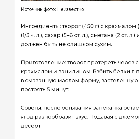
Источник фото: Неизвестно
Ингредиенты: творог (450 г) с крахмалом (2
(1/3 ч. л.), сахар (5–6 ст. л.), сметана (2 ст
должен быть не слишком сухим.
Приготовление: творог протереть через с
крахмалом и ванилином. Взбить белки в 
в смазанную маслом форму, застеленную 
постоять 5 минут.
Советы: после остывания запеканка оста
ягод разнообразит вкус. Подавая с джем
десерт.