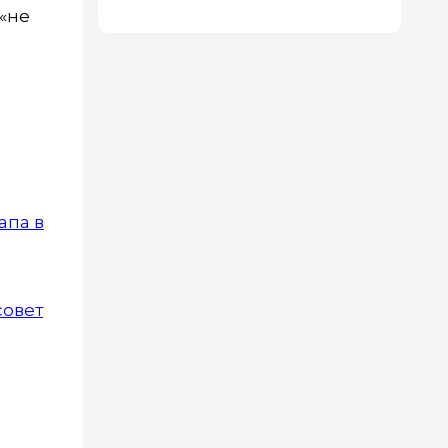
 «не
апа в
совет