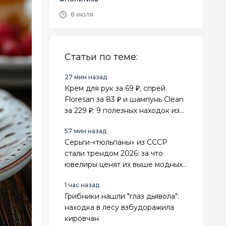
8 июля
Статьи по теме:
27 мин назад
Крем для рук за 69 ₽, спрей
Floresan за 83 ₽ и шампунь Clean
за 229 ₽: 9 полезных находок из
Fix Price для себя и дома
57 мин назад
Серьги-«тюльпаны» из СССР
стали трендом 2026: за что
ювелиры ценят их выше модных
золотых украшений
1 час назад
Грибники нашли "глаз дьявола":
находка в лесу взбудоражила
кировчан