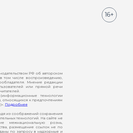
16+
онодательством РФ об авторском
в том числе воспроизведению,
ообладателя. Мнение редакции
ользователей или прямой речи
читателей.
(информационные технологии
й, относящихся к предпочтениям
)».
Подробнее
ходя из соображений сохранения
ельных технологий. На сайте не
ие межнациональную рознь,
ства, размещение ссылок не по
еданы по запросу в надзорные и