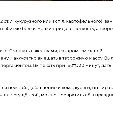
 ст. л. кукурузного или 1 ст. л. картофельного), в
. л.) и взбитые белки. Белки придают лёгкость, а творо
ито. Смешать с желтками, сахаром, сметаной,
пену и аккуратно вмешать в творожную массу. Вы
пергаментом. Выпекать при 180°C 30 минут, дать
ётся нежной. Добавление изюма, кураги, инжира 
ом или сгущёнкой, можно превратить её в празд