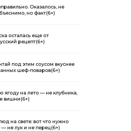
правильно. Оказалось, не
объяснимо, но факт
(6+)
ска осталась еще от
усский рецепт
(6+)
нтай под этим соусом вкуснее
ранных шеф-поваров
(6+)
 ягоду на лето — не клубника,
ее вишни
(6+)
люд на свете: вот что нужно
 — не лук и не перец
(6+)