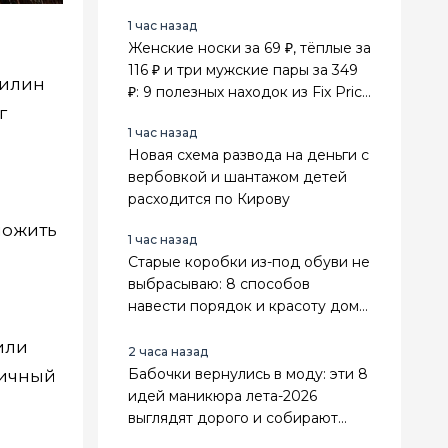
1 час назад
Женские носки за 69 ₽, тёплые за
116 ₽ и три мужские пары за 349
анилин
₽: 9 полезных находок из Fix Price
г
для всей семьи
1 час назад
Новая схема развода на деньги с
вербовкой и шантажом детей
расходится по Кирову
ложить
1 час назад
Старые коробки из-под обуви не
выбрасываю: 8 способов
навести порядок и красоту дома
и на грядках
или
2 часа назад
Бабочки вернулись в моду: эти 8
ничный
идей маникюра лета-2026
выглядят дорого и собирают
больше всего комплиментов