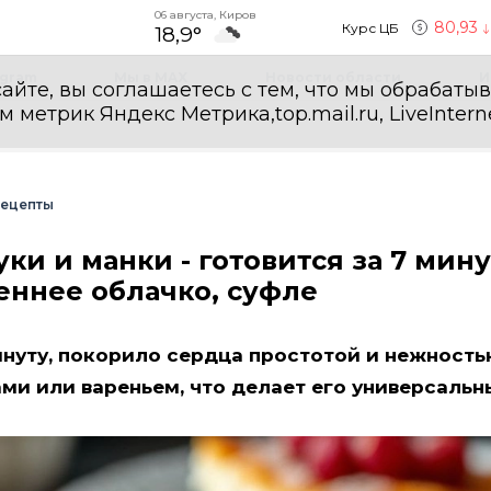
06 августа, Киров
80,93
Курс ЦБ
18,9°
egram
Мы в MAX
Новости области
И
айте, вы соглашаетесь с тем, что мы обрабаты
етрик Яндекс Метрика,top.mail.ru, LiveInterne
ецепты
ки и манки - готовится за 7 мину
еннее облачко, суфле
инуту, покорило сердца простотой и нежностью
ми или вареньем, что делает его универсальн