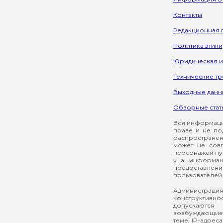
Контакты
Редакционная 
Политика этики
Юридическая 
Технические т
Выходные данн
Обзорные стат
Вся информация
праве и не по
распространен
может не сов
персонажей пуб
«На информац
предоставлени
пользователей 
Администрация
конструктивнос
допускаются
возбуждающие 
теме. IP-адрес