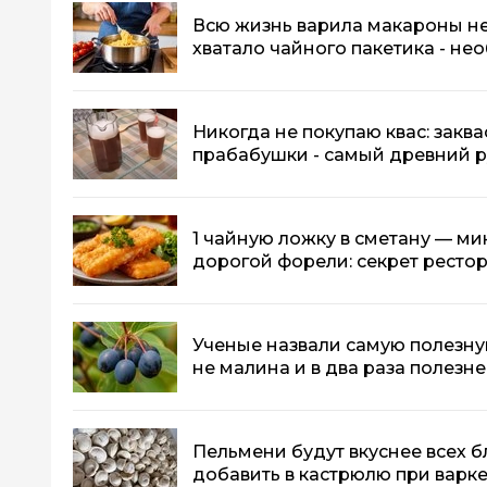
Всю жизнь варила макароны не
хватало чайного пакетика - не
Никогда не покупаю квас: заква
прабабушки - самый древний р
1 чайную ложку в сметану — ми
дорогой форели: секрет ресто
Ученые назвали самую полезную
не малина и в два раза полезн
Пельмени будут вкуснее всех б
добавить в кастрюлю при варке