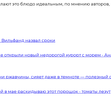
лают это блюдо идеальным, по мнению авторов,
н Вильфанд назвал сроки
е открыли новый недорогой курорт с морем - Ан
, ни ржавчины, сияет даже в темноте — полезный 
й в мае раскидываю этот порошок - томаты лезут