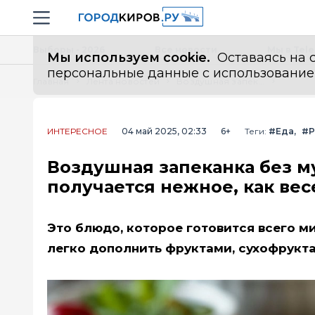
Новостной портал "Город Киров"
Навигация сайта
Выборы - 2026
Все новости
Мы в Tel
Мы используем cookie.
Оставаясь на с
персональные данные с использованием м
Главная
Лента новостей
Воздушная запеканка без муки и манки - готовится за 7 минут, получается нежное, как весеннее облачко, суфле
ИНТЕРЕСНОЕ
04 май 2025, 02:33
6+
Теги:
#Еда
#Р
Воздушная запеканка без му
получается нежное, как вес
Это блюдо, которое готовится всего м
легко дополнить фруктами, сухофрукта