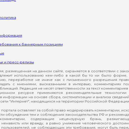
политика
информация
ребования к баннерным позициям
ые
ьи и пресс-релизы
, размещенная на данном сайте, охраняется в соответствии с зак
длежит использованию кем-либо в какой бы то ни было форме, 
ию, переработке не иначе как с письменного разрешения прав
падать с мнениями, высказанными в интервью, комментариях п
ликаций. Редакция не несёт ответственности за текст комментариев 
ионном ресурсе применяются рекомендательные технологии 
я информации на основе сбора, систематизации и анализа сведени
сети "Интернет", находящихся на территории Российской Федерации
 портала оставляет за собой право модерировать комментарии, ис
ти обсуждения тем и соблюдения законодательства РФ и рекомендат
 комментарии, содержащие нецензурную брань, разжигающ
ненависть или вражду, а равно унижение человеческого достоин
а пользователей, не соблюдающих эти требования, могут быть пер