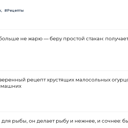
к
#Рецепты
больше не жарю — беру простой стакан: получает
роверенный рецепт хрустящих малосольных огурц
домашних
 для рыбы, он делает рыбу и нежнее, и сочнее: б