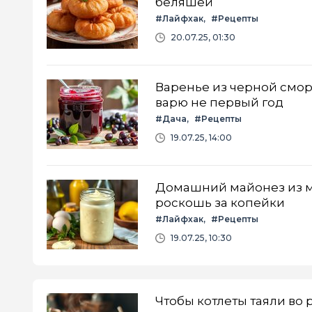
беляшей
#Лайфхак
#Рецепты
20.07.25, 01:30
Варенье из черной смор
варю не первый год
#Дача
#Рецепты
19.07.25, 14:00
Домашний майонез из мо
роскошь за копейки
#Лайфхак
#Рецепты
19.07.25, 10:30
Чтобы котлеты таяли во 