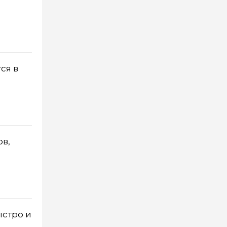
ся в
ов,
ыстро и