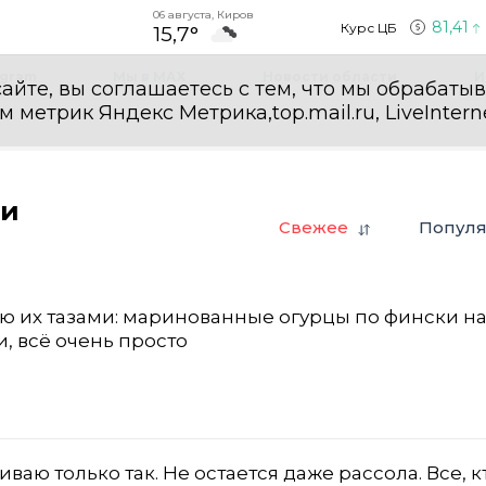
06 августа, Киров
81,41
Курс ЦБ
15,7°
egram
Мы в MAX
Новости области
И
айте, вы соглашаетесь с тем, что мы обрабаты
етрик Яндекс Метрика,top.mail.ru, LiveInterne
ти
Свежее
Попул
лю их тазами: маринованные огурцы по фински н
, всё очень просто
ваю только так. Не остается даже рассола. Все, к