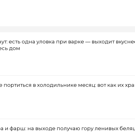
нут: есть одна уловка при варке — выходит вкусне
весь дом
е портиться в холодильнике месяц: вот как их хра
 и фарш: на выходе получаю гору ленивых беля