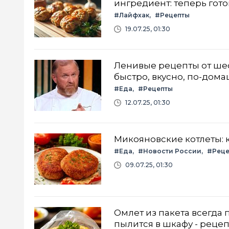
ингредиент: теперь гото
#Лайфхак
#Рецепты
19.07.25, 01:30
Ленивые рецепты от шеф
быстро, вкусно, по-дом
#Еда
#Рецепты
12.07.25, 01:30
Микояновские котлеты: 
#Еда
#Новости России
#Реце
09.07.25, 01:30
Омлет из пакета всегда
пылится в шкафу - рецеп