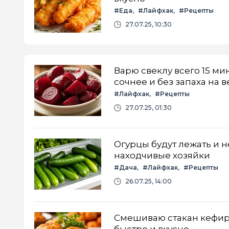
#Еда
#Лайфхак
#Рецепты
27.07.25, 10:30
Варю свеклу всего 15 ми
сочнее и без запаха на 
#Лайфхак
#Рецепты
27.07.25, 01:30
Огурцы будут лежать и н
находчивые хозяйки
#Дача
#Лайфхак
#Рецепты
26.07.25, 14:00
Смешиваю стакан кефира