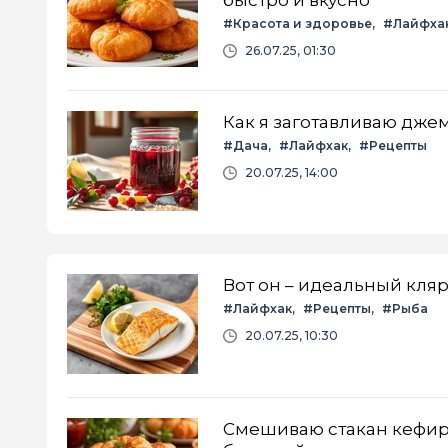
быстро и вкусно
#Красота и здоровье
#Лайфха
26.07.25, 01:30
Как я заготавливаю джем
#Дача
#Лайфхак
#Рецепты
20.07.25, 14:00
Вот он – идеальный кляр
#Лайфхак
#Рецепты
#Рыба
20.07.25, 10:30
Смешиваю стакан кефира