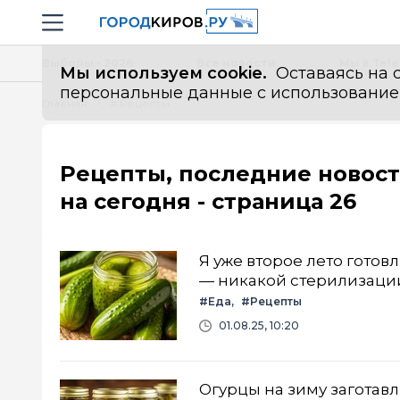
Новостной портал "Город Киров"
Навигация сайта
Выборы - 2026
Все новости
Мы в Tel
Мы используем cookie.
Оставаясь на с
персональные данные с использованием м
Главная
# Рецепты
Рецепты, последние новос
на сегодня - страница 26
Я уже второе лето готов
— никакой стерилизации
#Еда
#Рецепты
01.08.25, 10:20
Огурцы на зиму заготавли