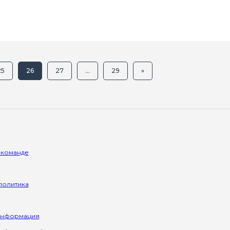
25
26
27
...
29
»
 команде
политика
информация