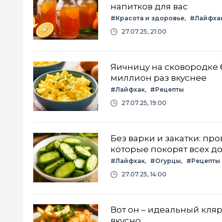
напитков для вас
#Красота и здоровье
#Лайфха
27.07.25, 21:00
Яичницу на сковородке 
миллион раз вкуснее
#Лайфхак
#Рецепты
27.07.25, 19:00
Без варки и закатки: п
которые покорят всех 
#Лайфхак
#Огурцы
#Рецепты
27.07.25, 14:00
Вот он – идеальный кляр
вкусно