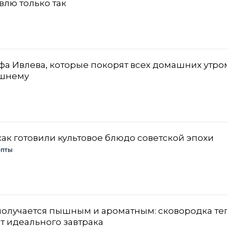
влю только так
а Ивлева, которые покорят всех домашних утро
ашнему
как готовили культовое блюдо советской эпохи
пты
 получается пышным и ароматным: сковородка те
т идеального завтрака