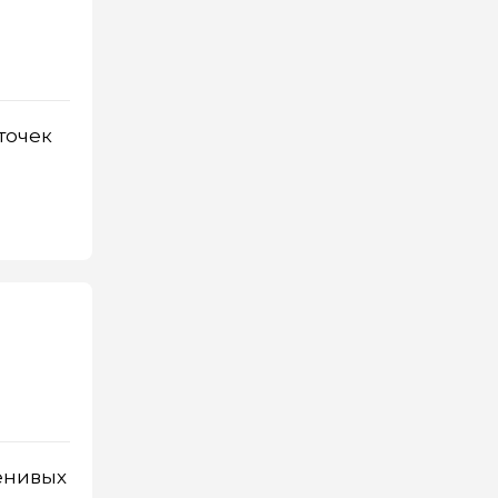
точек
енивых