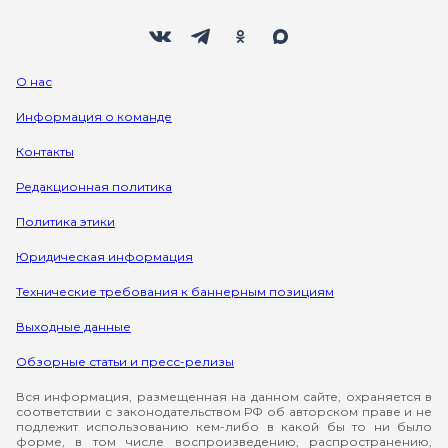
Мы в социальных сетях
Вконтакте
Телеграм
Одноклассники
Max
О нас
Информация о команде
Контакты
Редакционная политика
Политика этики
Юридическая информация
Технические требования к баннерным позициям
Выходные данные
Обзорные статьи и пресс-релизы
Вся информация, размещенная на данном сайте, охраняется в
соответствии с законодательством РФ об авторском праве и не
подлежит использованию кем-либо в какой бы то ни было
форме, в том числе воспроизведению, распространению,