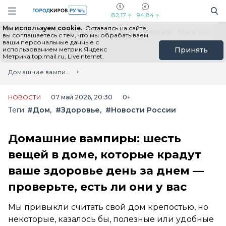
Новостной портал "Город Киров"
Поиск
Навигация сайта
82,17
94,84
Мы используем cookie.
Оставаясь на сайте,
Выборы - 2026
Все новости
Мы в Telegram
Мы в MAX
Н
вы соглашаетесь с тем, что мы обрабатываем
ваши персональные данные с
использованием метрик Яндекс
Принять
Метрика,top.mail.ru, LiveInternet.
Главная
Лента новостей
Домашние вампиры: шесть вещей в доме, которые крадут ваше здоровье день за днем — проверьте, есть ли они у вас
НОВОСТИ
07 май 2026, 20:30
0+
Теги:
#Дом
#Здоровье
#Новости России
Домашние вампиры: шесть
вещей в доме, которые крадут
ваше здоровье день за днем —
проверьте, есть ли они у вас
Мы привыкли считать свой дом крепостью, но
некоторые, казалось бы, полезные или удобные