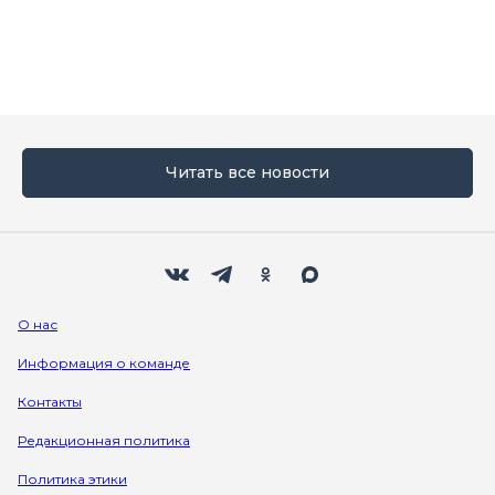
Читать все новости
Мы в социальных сетях
Вконтакте
Телеграм
Одноклассники
Max
О нас
Информация о команде
Контакты
Редакционная политика
Политика этики