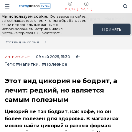
Новостной портал "Город Киров"
Поиск
Навигация сайта
80,93
93,19
Мы используем cookie.
Оставаясь на сайте,
Выборы - 2026
Все новости
Мы в Telegram
Мы в MAX
Н
вы соглашаетесь с тем, что мы обрабатываем
ваши персональные данные с
использованием метрик Яндекс
Принять
Метрика,top.mail.ru, LiveInternet.
Главная
Лента новостей
Этот вид цикория не бодрит, а лечит: редкий, но является самым полезным
ИНТЕРЕСНОЕ
09 май 2025, 15:30
6+
Теги:
#Напитки
#Полезное
Этот вид цикория не бодрит, а
лечит: редкий, но является
самым полезным
Цикорий не так бодрит, как кофе, но он
более полезен для здоровья. В магазинах
можно найти цикорий в разных формах: