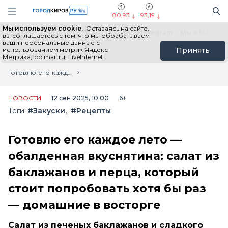
Новостной портал "Город Киров"
Поиск
Навигация сайта
80,93
93,19
Мы используем cookie.
Оставаясь на сайте,
Выборы - 2026
Все новости
Мы в Telegram
Мы в MAX
Н
вы соглашаетесь с тем, что мы обрабатываем
ваши персональные данные с
использованием метрик Яндекс
Принять
Метрика,top.mail.ru, LiveInternet.
Главная
Лента новостей
Готовлю его каждое лето — обалденная вкуснятина: салат из баклажанов и перца, который стоит попробовать хотя бы раз — домашние в восторге
НОВОСТИ
12 сен 2025, 10:00
6+
Теги:
#Закуски
#Рецепты
Готовлю его каждое лето —
обалденная вкуснятина: салат из
баклажанов и перца, который
стоит попробовать хотя бы раз
— домашние в восторге
Салат из печеных баклажанов и сладкого