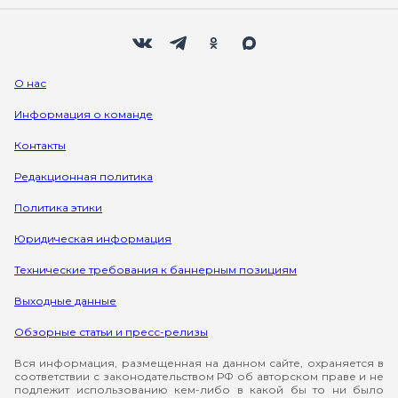
Мы в социальных сетях
Вконтакте
Телеграм
Одноклассники
Max
О нас
Информация о команде
Контакты
Редакционная политика
Политика этики
Юридическая информация
Технические требования к баннерным позициям
Выходные данные
Обзорные статьи и пресс-релизы
Вся информация, размещенная на данном сайте, охраняется в
соответствии с законодательством РФ об авторском праве и не
подлежит использованию кем-либо в какой бы то ни было