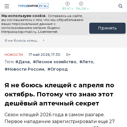
Новостной портал "Город Киров"
Поиск
Навигация сайта
81,41
94,06
Мы используем cookie.
Оставаясь на сайте,
Выборы - 2026
Все новости
Мы в Telegram
Мы в MAX
Н
вы соглашаетесь с тем, что мы обрабатываем
ваши персональные данные с
использованием метрик Яндекс
Принять
Метрика,top.mail.ru, LiveInternet.
Главная
Лента новостей
Я не боюсь клещей с апреля по октябрь. Потому что знаю этот дешёвый аптечный секрет
НОВОСТИ
17 май 2026, 17:30
0+
Теги:
#Дача
#Лесное хозяйство
#Лето
#Новости России
#Огород
Я не боюсь клещей с апреля по
октябрь. Потому что знаю этот
дешёвый аптечный секрет
Сезон клещей 2026 года в самом разгаре.
Первое нападение зарегистрировали ещё 27