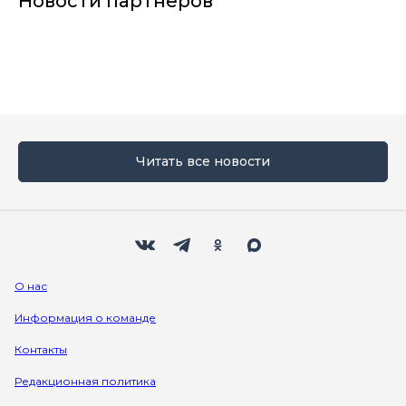
Новости партнеров
Читать все новости
Мы в социальных сетях
Вконтакте
Телеграм
Одноклассники
Max
О нас
Информация о команде
Контакты
Редакционная политика