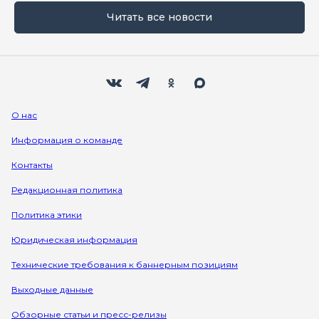
Читать все новости
Мы в социальных сетях
Вконтакте
Телеграм
Одноклассники
Max
О нас
Информация о команде
Контакты
Редакционная политика
Политика этики
Юридическая информация
Технические требования к баннерным позициям
Выходные данные
Обзорные статьи и пресс-релизы