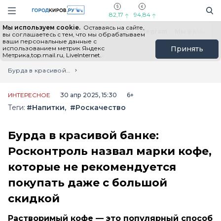
Новостной портал "Город Киров"
Поиск
Навигация сайта
82,17
94,84
Мы используем cookie.
Оставаясь на сайте,
Выборы - 2026
Все новости
Мы в Telegram
Мы в MAX
Н
вы соглашаетесь с тем, что мы обрабатываем
ваши персональные данные с
использованием метрик Яндекс
Принять
Метрика,top.mail.ru, LiveInternet.
Главная
Лента новостей
Бурда в красивой банке: Росконтроль назвал марки кофе, которые не рекомендуется покупать даже с большой скидкой
ИНТЕРЕСНОЕ
30 апр 2025, 15:30
6+
Теги:
#Напитки
#Роскачество
Бурда в красивой банке:
Росконтроль назвал марки кофе,
которые не рекомендуется
покупать даже с большой
скидкой
Растворимый кофе — это популярный способ