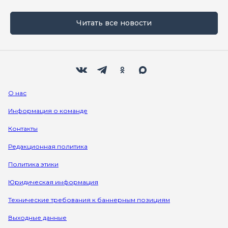
Читать все новости
Мы в социальных сетях
Вконтакте
Телеграм
Одноклассники
Max
О нас
Информация о команде
Контакты
Редакционная политика
Политика этики
Юридическая информация
Технические требования к баннерным позициям
Выходные данные