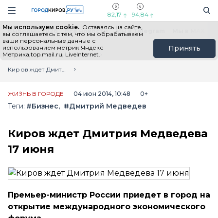
Новостной портал "Город Киров"
Поиск
Навигация сайта
82,17
94,84
Мы используем cookie.
Оставаясь на сайте,
Выборы - 2026
Все новости
Мы в Telegram
Мы в MAX
Н
вы соглашаетесь с тем, что мы обрабатываем
ваши персональные данные с
использованием метрик Яндекс
Принять
Метрика,top.mail.ru, LiveInternet.
Главная
Лента новостей
Киров ждет Дмитрия Медведева 17 июня
ЖИЗНЬ В ГОРОДЕ
04 июн 2014, 10:48
0+
Теги:
#Бизнес
#Дмитрий Медведев
Киров ждет Дмитрия Медведева
17 июня
Премьер-министр России приедет в город на
открытие международного экономического